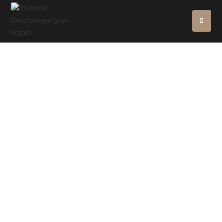
RZEZNIZAK BESTATTUNGEN
Ihr Bestattungsinstitut im Seegebiet
Mansfelder Land
mehr Informationen